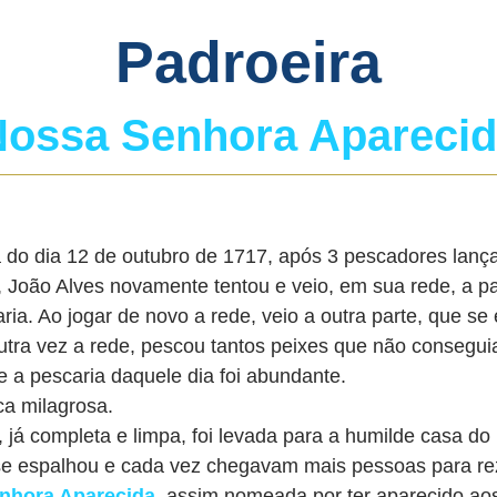
Padroeira
ossa Senhora Apareci
do dia 12 de outubro de 1717, após 3 pescadores lanç
 João Alves novamente tentou e veio, em sua rede, a pa
ia. Ao jogar de novo a rede, veio a outra parte, que se 
tra vez a rede, pescou tantos peixes que não conseguia
 a pescaria daquele dia foi abundante.
ca milagrosa.
já completa e limpa, foi levada para a humilde casa do
 se espalhou e cada vez chegavam mais pessoas para re
nhora Aparecida
, assim nomeada por ter aparecido ao