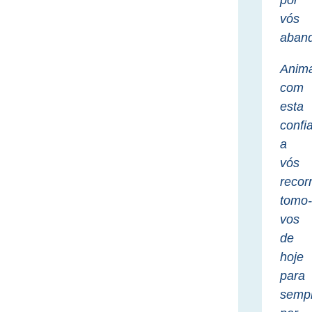
por
vós
aban
Anim
com
esta
confi
a
vós
recor
tomo
vos
de
hoje
para
semp