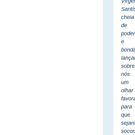
Virg
Santí
cheia
de
pode
e
bond
lança
sobre
nós
um
olhar
favor
para
que
seja
socor