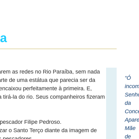
da
arem as redes no Rio Paraíba, sem nada
“Ó
rte de uma estátua que parecia ser da
incom
encaixou perfeitamente à primeira. E,
Senh
 tirá-la do rio. Seus companheiros fizeram
da
Conc
Apare
 pescador Filipe Pedroso.
Mãe
zar o Santo Terço diante da imagem de
de
s pescadores.