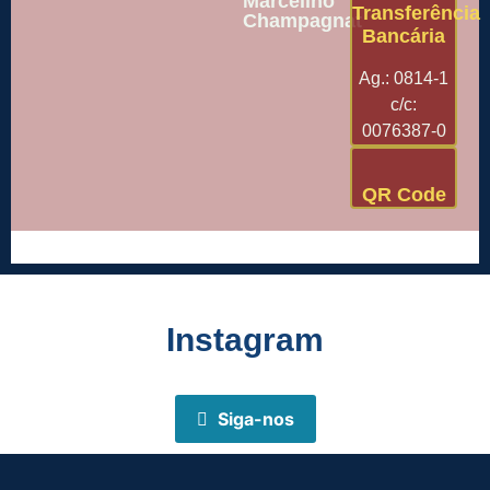
Marcelino
Transferência
Champagnat
Bancária
Ag.: 0814-1
c/c:
0076387-0
QR Code
Instagram
Siga-nos