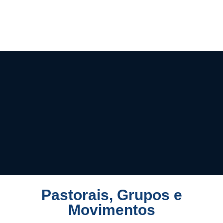
“Que haja entre vocês um só coração
e um só espírito! Que se possa dizer
dos irmãozinhos de Maria como dos
primeiros cristãos: ‘vejam como eles
se amam!“
São Marcelino Champagnat
Pastorais, Grupos e
Movimentos